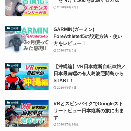
ーを付けて運動を記録する方法
2020年9月27日
GARMIN(ガーミン)
自転車
ForeAthlete45の設定方法・使い
方をレビュー！
2020年7月5日
【沖縄編】VR日本縦断自転車旅／
自転車
日本最南端の有人島波照間島から
START！
2020年6月4日
VRとスピンバイクでGoogleスト
自転車
リートビュー日本縦断の旅に出ま
す
2020年5月19日