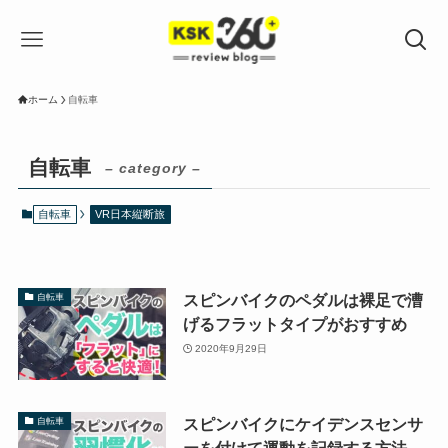
ホーム
自転車
自転車
– category –
自転車
VR日本縦断旅
スピンバイクのペダルは裸足で漕
自転車
げるフラットタイプがおすすめ
2020年9月29日
スピンバイクにケイデンスセンサ
自転車